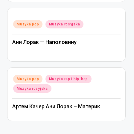
Posted
Muzyka pop
Muzyka rosyjska
in
Ани Лорак — Наполовину
Posted
Muzyka pop
Muzyka rap i hip-hop
in
Muzyka rosyjska
Артем Качер Ани Лорак – Материк