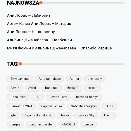
NAJNOWSZA
Ани Лорак — Лабиринт
Артем Качер Ани Лорак – Материк
Ани Лорак — Наполовину
Альбина Джанабаева – Пообещай
Митя Фомин и Альбина Джанабаева – Спасибо, сердце
TAGI
2Kvėpavimas
Abraham Mateo
Adrina
after-party
Akvilė
Avicii
Bahamas
Becky G
concert
Dapa Deep
DAR
David Guetta
Deividas Bastys
Eurovizija 2024
Evgenya Redko
Gabrielius Vagelis
GJan
Iglė
Inga Jankauskaitė
Jazzu
Jessica Shy
Jovani
Jurijus
Justinas Jarutis
KAROL G
Laisva