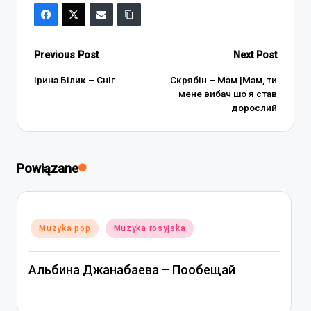
Post
Previous Post
Next Post
navigation
Ірина Білик – Сніг
Скрябін – Мам |Maм, ти
мене вибач шо я став
дорослий
Powiązane
Posted
Muzyka pop
Muzyka rosyjska
in
Альбина Джанабаева – Пообещай