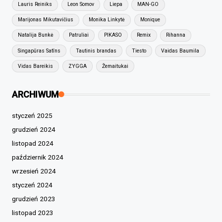
Lauris Reiniks
Leon Somov
Liepa
MAN-GO
Marijonas Mikutavičius
Monika Linkytė
Monique
Natalija Bunkė
Patruliai
PIKASO
Remix
Rihanna
Singapūras Satīns
Tautinis brandas
Tiesto
Vaidas Baumila
Vidas Bareikis
ZYGGA
Žemaitukai
ARCHIWUM
styczeń 2025
grudzień 2024
listopad 2024
październik 2024
wrzesień 2024
styczeń 2024
grudzień 2023
listopad 2023