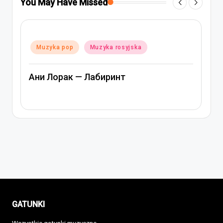
You May Have Missed
Posted
Muzyka pop
Muzyka rosyjska
in
Ани Лорак — Лабиринт
GATUNKI