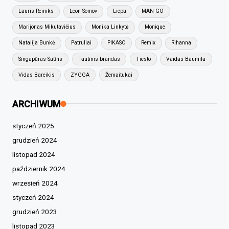
Lauris Reiniks
Leon Somov
Liepa
MAN-GO
Marijonas Mikutavičius
Monika Linkytė
Monique
Natalija Bunkė
Patruliai
PIKASO
Remix
Rihanna
Singapūras Satīns
Tautinis brandas
Tiesto
Vaidas Baumila
Vidas Bareikis
ZYGGA
Žemaitukai
ARCHIWUM
styczeń 2025
grudzień 2024
listopad 2024
październik 2024
wrzesień 2024
styczeń 2024
grudzień 2023
listopad 2023