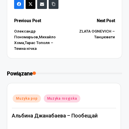
Post
Previous Post
Next Post
navigation
Олександр
ZLATA OGNEVICH –
Пономарьов,Михайло
Танцювати
Хома,Тарас Тополя –
Темна нічка
Powiązane
Posted
Muzyka pop
Muzyka rosyjska
in
Альбина Джанабаева – Пообещай