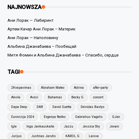
NAJNOWSZA
Ани Лорак — Лабиринт
Артем Качер Ани Лорак – Материк
Ани Лорак — Наполовину
Альбина Джанабаева – Пообещай
Митя Фомин и Альбина Джанабаева – Спасибо, сердце
TAGI
2Kvėpavimas
Abraham Mateo
Adrina
after-party
Akvilė
Avicii
Bahamas
Becky G
concert
Dapa Deep
DAR
David Guetta
Deividas Bastys
Eurovizija 2024
Evgenya Redko
Gabrielius Vagelis
GJan
Iglė
Inga Jankauskaitė
Jazzu
Jessica Shy
Jovani
Jurijus
Justinas Jarutis
KAROL G
Laisva