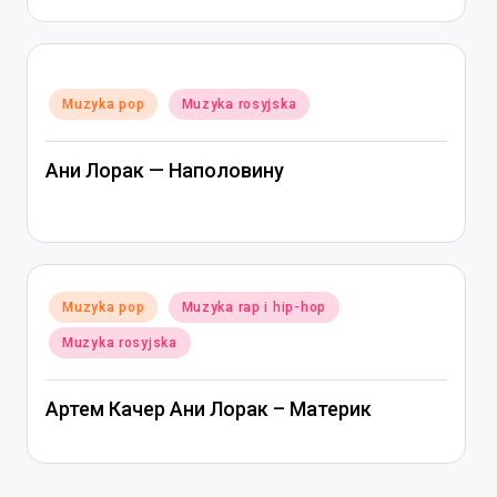
Posted
Muzyka pop
Muzyka rosyjska
in
Ани Лорак — Наполовину
Posted
Muzyka pop
Muzyka rap i hip-hop
in
Muzyka rosyjska
Артем Качер Ани Лорак – Материк