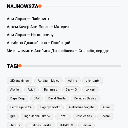
NAJNOWSZA
Ани Лорак — Лабиринт
Артем Качер Ани Лорак – Материк
Ани Лорак — Наполовину
Альбина Джанабаева – Пообещай
Митя Фомин и Альбина Джанабаева – Спасибо, сердце
TAGI
2Kvėpavimas
Abraham Mateo
Adrina
after-party
Akvilė
Avicii
Bahamas
Becky G
concert
Dapa Deep
DAR
David Guetta
Deividas Bastys
Eurovizija 2024
Evgenya Redko
Gabrielius Vagelis
GJan
Iglė
Inga Jankauskaitė
Jazzu
Jessica Shy
Jovani
Jurijus
Justinas Jarutis
KAROL G
Laisva