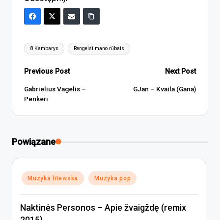
Tags:
8 Kambarys
Rengeisi mano rūbais
Post
Previous Post
Next Post
navigation
Gabrielius Vagelis –
GJan – Kvaila (Gana)
Penkeri
Powiązane
Posted
Muzyka litewska
Muzyka pop
in
Naktinės Personos – Apie žvaigždę (remix
2015)