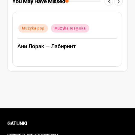
You May Have Missed
Posted
Muzyka pop
Muzyka rosyjska
in
Ани Лорак — Лабиринт
GATUNKI