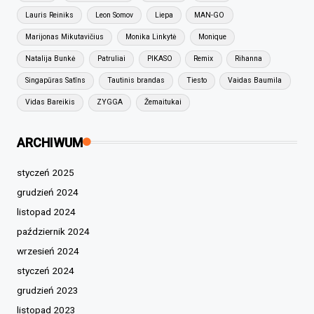
Lauris Reiniks
Leon Somov
Liepa
MAN-GO
Marijonas Mikutavičius
Monika Linkytė
Monique
Natalija Bunkė
Patruliai
PIKASO
Remix
Rihanna
Singapūras Satīns
Tautinis brandas
Tiesto
Vaidas Baumila
Vidas Bareikis
ZYGGA
Žemaitukai
ARCHIWUM
styczeń 2025
grudzień 2024
listopad 2024
październik 2024
wrzesień 2024
styczeń 2024
grudzień 2023
listopad 2023