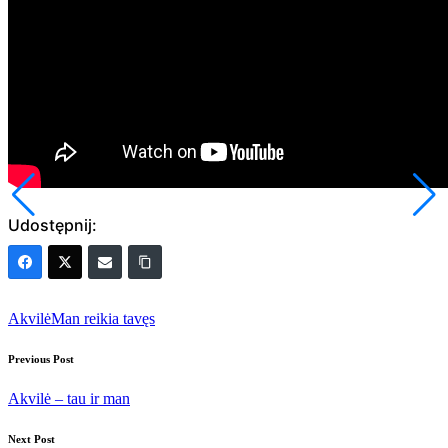
Udostępnij:
Tags:
Akvilė
Man reikia tavęs
Post
Previous Post
navigation
Akvilė – tau ir man
Next Post