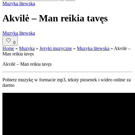
Posted
Muzyka litewska
in
Akvilė – Man reikia tavęs
Posted
Muzyka litewska
in
0
Home
»
Muzyka
»
Języki muzyczne
»
Muzyka litewska
»
Akvilė –
Man reikia tavęs
Akvilė – Man reikia tavęs
Pobierz muzykę w formacie mp3, teksty piosenek i wideo online za
darmo