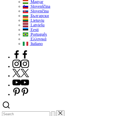
Magyar
Slovenščina
Slovenčina
Български
Lietuvių
Latviešu
Eesti
Português
Ελληνικά
Italiano
Facebook
Instagram
X
Youtube
Pinterest