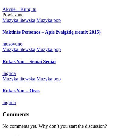
Akvilė – Kurgi tu
Powiązane
Posted
Muzyka litewska
Muzyka pop
in
Naktinės Personos – Apie žvaigždę (remix 2015)
Posted
musovuno
by
Posted
Muzyka litewska
Muzyka pop
in
Rokas Yan – Seniai Seniai
Posted
ingrida
by
Posted
Muzyka litewska
Muzyka pop
in
Rokas Yan – Oras
Posted
ingrida
by
Comments
No comments yet. Why don’t you start the discussion?