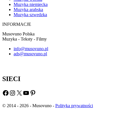
Muzyka niemiecka
Muzyka arabska
Muzyka szwedzka
INFORMACJE
Musovuno Polska
Muzyka - Teksty - Filmy
info@musovuno.pl
ads@musovuno.pl
SIECI
Facebook
Instagram
X
YouTube
Pinterest
© 2014 - 2026 - Musovuno -
Polityka prywatności