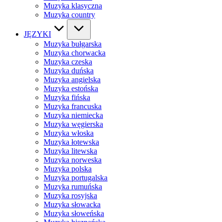
Muzyka klasyczna
Muzyka country
JĘZYKI
Muzyka bułgarska
Muzyka chorwacka
Muzyka czeska
Muzyka duńska
Muzyka angielska
Muzyka estońska
Muzyka fińska
Muzyka francuska
Muzyka niemiecka
Muzyka węgierska
Muzyka włoska
Muzyka łotewska
Muzyka litewska
Muzyka norweska
Muzyka polska
Muzyka portugalska
Muzyka rumuńska
Muzyka rosyjska
Muzyka słowacka
Muzyka słoweńska