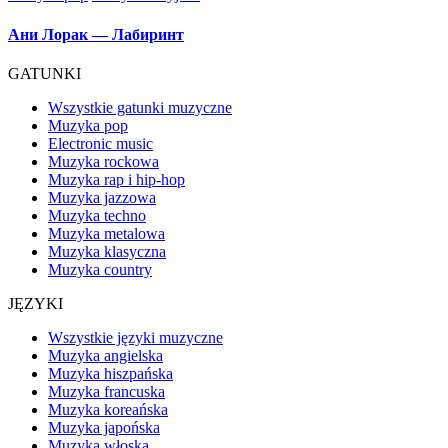
in
Артем Качер Ани Лорак – Материк
GATUNKI
Wszystkie gatunki muzyczne
Muzyka pop
Electronic music
Muzyka rockowa
Muzyka rap i hip-hop
Muzyka jazzowa
Muzyka techno
Muzyka metalowa
Muzyka klasyczna
Muzyka country
JĘZYKI
Wszystkie języki muzyczne
Muzyka angielska
Muzyka hiszpańska
Muzyka francuska
Muzyka koreańska
Muzyka japońska
Muzyka włoska