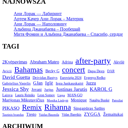
NAJNOWSZA
Ани Лорак — Лабиринт
Артем Качер Ани Лорак – Материк
Ани Лорак — Наполовину
Альбина Джанабаева – Пообещай
Митя Фомин и Альбина Джанабаева – Спасибо, сердце
TAGI
after-party
2Kvėpavimas
Abraham Mateo
Adrina
Akvilė
Bahamas
concert
Becky G
Avicii
Dapa Deep
DAR
David Guetta
Deividas Bastys
Eurovizija 2024
Evgenya Redko
Iglė
GJan
Jazzu
Gabrielius Vagelis
Inga Jankauskaitė
Jessica Shy
Justinas Jarutis
KAROL G
Jovani
Jurijus
Laisva
MAN-GO
Lauris Reiniks
Leon Somov
Liepa
Marijonas Mikutavičius
Monique
Natalija Bunkė
Monika Linkytė
Patruliai
Rihanna
Remix
PIKASO
Singapūras Satīns
ZYGGA
Žemaitukai
Tiesto
Vidas Bareikis
Tautinis brandas
Vaidas Baumila
ARCHIWUM