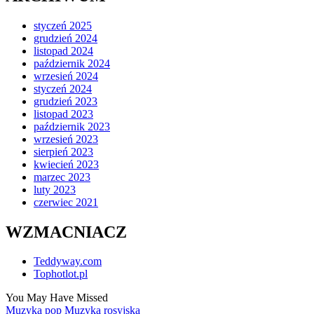
styczeń 2025
grudzień 2024
listopad 2024
październik 2024
wrzesień 2024
styczeń 2024
grudzień 2023
listopad 2023
październik 2023
wrzesień 2023
sierpień 2023
kwiecień 2023
marzec 2023
luty 2023
czerwiec 2021
WZMACNIACZ
Teddyway.com
Tophotlot.pl
You May Have Missed
Posted
Muzyka pop
Muzyka rap i hip-hop
Muzyka rosyjska