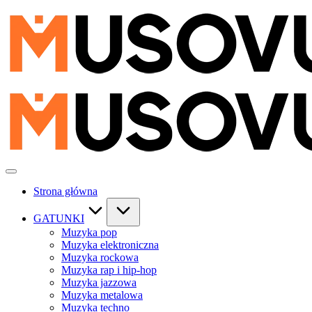
Skip
to
content
Strona główna
GATUNKI
Muzyka pop
Muzyka elektroniczna
Muzyka rockowa
Muzyka rap i hip-hop
Muzyka jazzowa
Muzyka metalowa
Muzyka techno