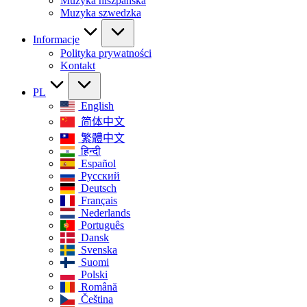
Muzyka hiszpańska
Muzyka szwedzka
Informacje
Polityka prywatności
Kontakt
PL
English
简体中文
繁體中文
हिन्दी
Español
Русский
Deutsch
Français
Nederlands
Português
Dansk
Svenska
Suomi
Polski
Română
Čeština