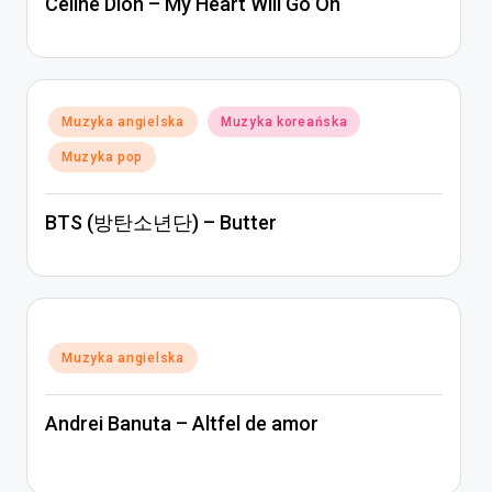
Céline Dion – My Heart Will Go On
Posted
Muzyka angielska
Muzyka koreańska
in
Muzyka pop
BTS (방탄소년단) – Butter
Posted
Muzyka angielska
in
Andrei Banuta – Altfel de amor