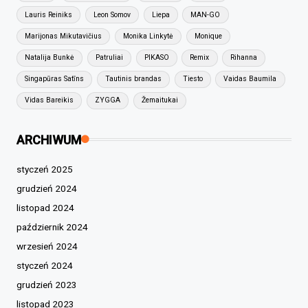
Lauris Reiniks
Leon Somov
Liepa
MAN-GO
Marijonas Mikutavičius
Monika Linkytė
Monique
Natalija Bunkė
Patruliai
PIKASO
Remix
Rihanna
Singapūras Satīns
Tautinis brandas
Tiesto
Vaidas Baumila
Vidas Bareikis
ZYGGA
Žemaitukai
ARCHIWUM
styczeń 2025
grudzień 2024
listopad 2024
październik 2024
wrzesień 2024
styczeń 2024
grudzień 2023
listopad 2023