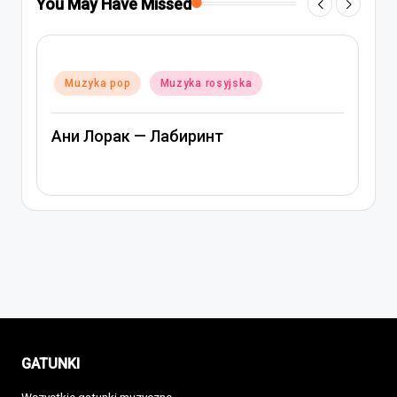
You May Have Missed
Po
Posted
in
Muzyka pop
Muzyka rosyjska
in
Ани Лорак — Лабиринт
А
GATUNKI