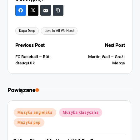
Tags:
Dapa Deep
Love Is All We Need
Post
Previous Post
Next Post
navigation
FC Baseball – Būti
Martin Wall – Graži
draugu tik
Merga
Powiązane
Posted
Muzyka angielska
Muzyka klasyczna
in
Muzyka pop