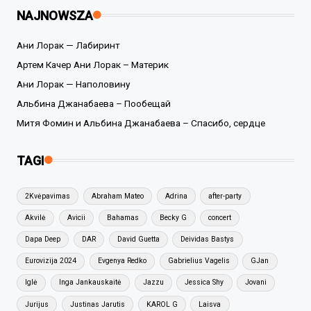
NAJNOWSZA
Ани Лорак — Лабиринт
Артем Качер Ани Лорак – Материк
Ани Лорак — Наполовину
Альбина Джанабаева – Пообещай
Митя Фомин и Альбина Джанабаева – Спасибо, сердце
TAGI
2Kvėpavimas
Abraham Mateo
Adrina
after-party
Akvilė
Avicii
Bahamas
Becky G
concert
Dapa Deep
DAR
David Guetta
Deividas Bastys
Eurovizija 2024
Evgenya Redko
Gabrielius Vagelis
GJan
Iglė
Inga Jankauskaitė
Jazzu
Jessica Shy
Jovani
Jurijus
Justinas Jarutis
KAROL G
Laisva