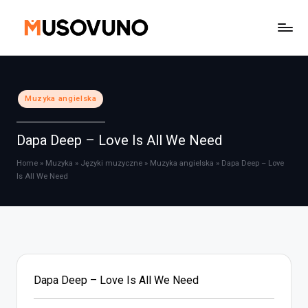
Skip
to
content
Posted
Muzyka angielska
in
Dapa Deep – Love Is All We Need
Home
»
Muzyka
»
Języki muzyczne
»
Muzyka angielska
»
Dapa Deep – Love
Is All We Need
Dapa Deep – Love Is All We Need