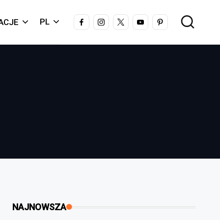
FACEBOOK
INSTAGRAM
X
YOUTUBE
PINTEREST
PL
ACJE
NAJNOWSZA