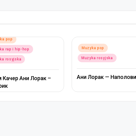
Posted
Muzyka pop
d
yka pop
in
Muzyka rosyjska
ka rosyjska
Альбина Джанабаева
Лорак — Наполовину
Пообещай