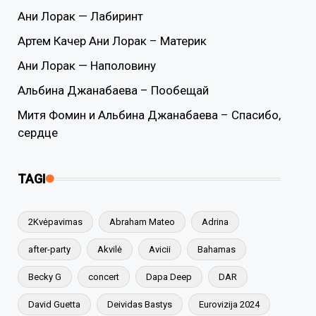
Ани Лорак — Лабиринт
Артем Качер Ани Лорак – Материк
Ани Лорак — Наполовину
Альбина Джанабаева – Пообещай
Митя Фомин и Альбина Джанабаева – Спасибо,
сердце
TAGI
2Kvėpavimas
Abraham Mateo
Adrina
after-party
Akvilė
Avicii
Bahamas
Becky G
concert
Dapa Deep
DAR
David Guetta
Deividas Bastys
Eurovizija 2024