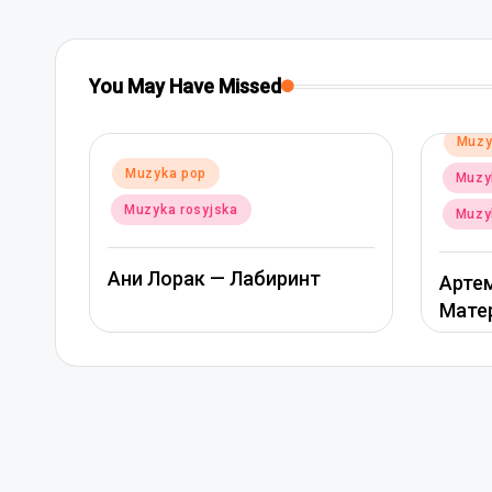
You May Have Missed
Posted
Muzyka pop
in
Poste
Muz
Muzyka rap i hip-hop
in
Muzy
Muzyka rosyjska
Ани 
Артем Качер Ани Лорак –
Материк