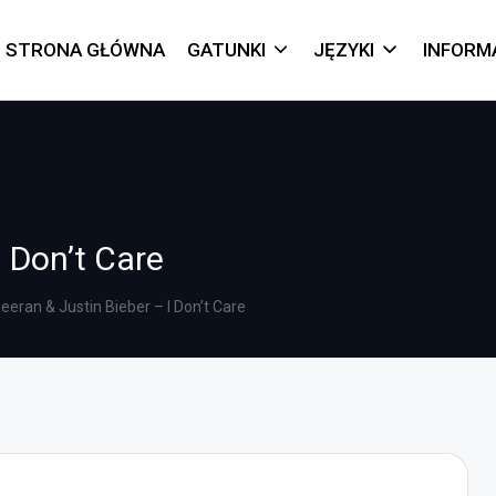
STRONA GŁÓWNA
GATUNKI
JĘZYKI
INFORM
I Don’t Care
eeran & Justin Bieber – I Don’t Care