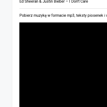
Ed Sheeran & Justin Bieber – I Don’t Care
Pobierz muzykę w formacie mp3, teksty piosenek i 