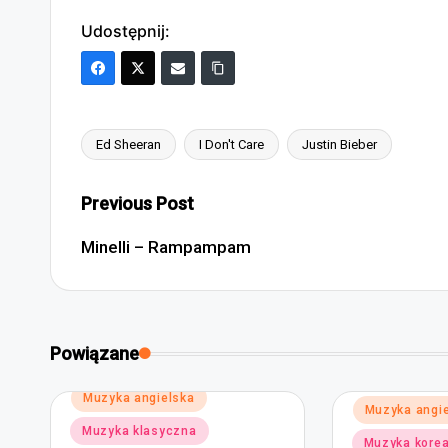
Udostępnij:
Ed Sheeran
I Don't Care
Justin Bieber
Tags:
Post
Previous Post
navigation
Minelli – Rampampam
Powiązane
Posted
Muzyka angielska
Posted
Muzyka angi
in
in
Muzyka klasyczna
Muzyka kore