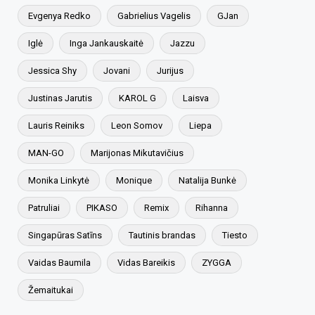
Evgenya Redko
Gabrielius Vagelis
GJan
Iglė
Inga Jankauskaitė
Jazzu
Jessica Shy
Jovani
Jurijus
Justinas Jarutis
KAROL G
Laisva
Lauris Reiniks
Leon Somov
Liepa
MAN-GO
Marijonas Mikutavičius
Monika Linkytė
Monique
Natalija Bunkė
Patruliai
PIKASO
Remix
Rihanna
Singapūras Satīns
Tautinis brandas
Tiesto
Vaidas Baumila
Vidas Bareikis
ZYGGA
Žemaitukai