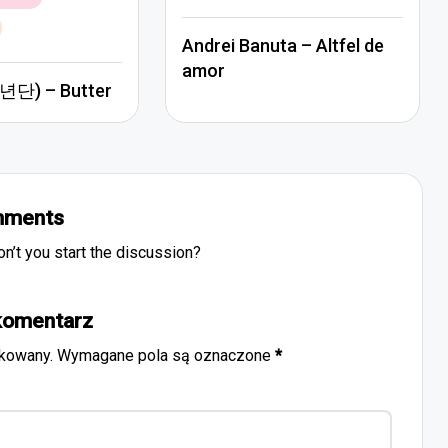
in
Andrei Banuta – Altfel de
amor
단) – Butter
ments
’t you start the discussion?
komentarz
ikowany.
Wymagane pola są oznaczone
*