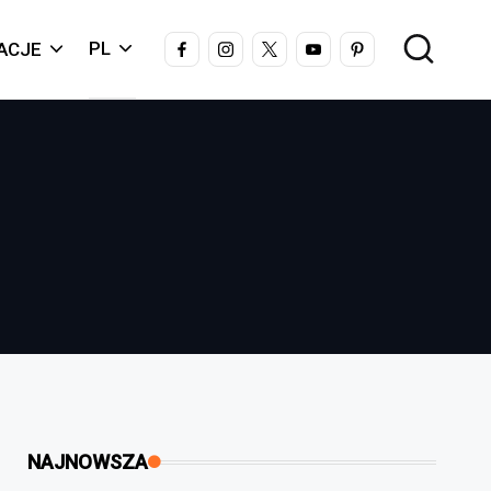
FACEBOOK
INSTAGRAM
X
YOUTUBE
PINTEREST
PL
ACJE
NAJNOWSZA