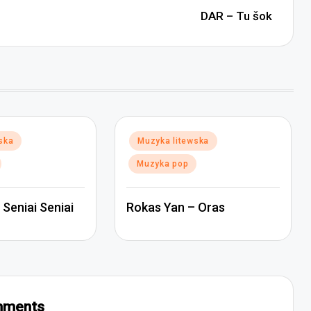
DAR – Tu šok
Posted
ska
Muzyka litewska
in
Muzyka pop
Seniai Seniai
Rokas Yan – Oras
ments