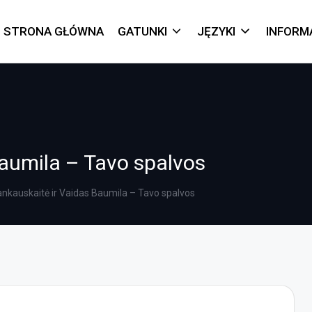
STRONA GŁÓWNA
GATUNKI
JĘZYKI
INFORM
Baumila – Tavo spalvos
ankauskaitė ir Vaidas Baumila – Tavo spalvos