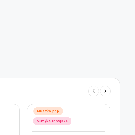
Posted
Muzyka pop
Poste
Muz
in
in
Muzyka rosyjska
Muz