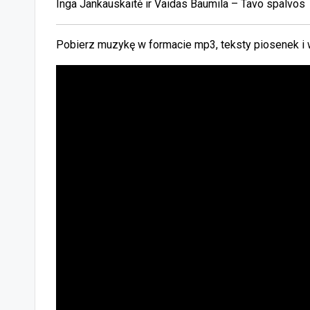
Inga Jankauskaitė ir Vaidas Baumila – Tavo spalvos
Pobierz muzykę w formacie mp3, teksty piosenek i 