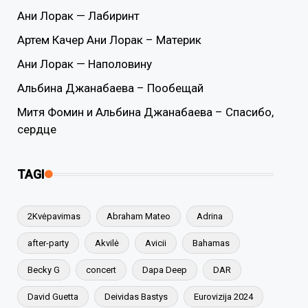
Ани Лорак — Лабиринт
Артем Качер Ани Лорак – Материк
Ани Лорак — Наполовину
Альбина Джанабаева – Пообещай
Митя Фомин и Альбина Джанабаева – Спасибо,
сердце
TAGI
2Kvėpavimas
Abraham Mateo
Adrina
after-party
Akvilė
Avicii
Bahamas
Becky G
concert
Dapa Deep
DAR
David Guetta
Deividas Bastys
Eurovizija 2024