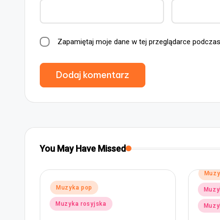
Zapamiętaj moje dane w tej przeglądarce podczas
You May Have Missed
Posted
Muzyka pop
in
Posted
Muzy
Muzyka rap i hip-hop
in
Muzy
Muzyka rosyjska