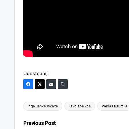
Udostępnij:
Inga Jankauskaitė
Tavo spalvos
Vaidas Baumila
Tags:
Post
Previous Post