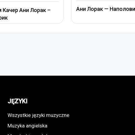
Альбина Джанабаева 
Лорак — Наполовину
Пообещай
JĘZYKI
Wszystkie języki muzyczne
Muzyka angielska