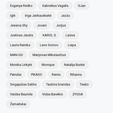
Evgenya Redko
Gabrielius Vagelis
GJan
Iglė
Inga Jankauskaitė
Jazzu
Jessica Shy
Jovani
Jurijus
Justinas Jarutis
KAROL G
Laisva
Lauris Reiniks
Leon Somov
Liepa
MAN-GO
Marijonas Mikutavičius
Monika Linkytė
Monique
Natalija Bunkė
Patruliai
PIKASO
Remix
Rihanna
Singapūras Satīns
Tautinis brandas
Tiesto
Vaidas Baumila
Vidas Bareikis
ZYGGA
Žemaitukai