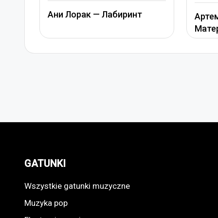
Ани 
Артем Качер Ани Лорак –
Материк
GATUNKI
Wszystkie gatunki muzyczne
Muzyka pop