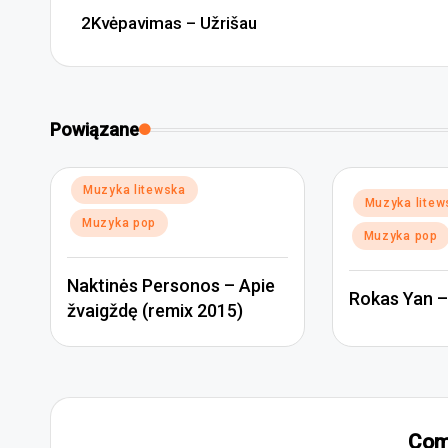
navigation
2Kvėpavimas – Užrišau
Powiązane
Posted
Muzyka litewska
Posted
Muzyka litew
in
in
Muzyka pop
Muzyka pop
Naktinės Personos – Apie
Rokas Yan – 
žvaigždę (remix 2015)
Com