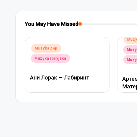
You May Have Missed
Posted
Muzyka pop
in
Poste
Muz
Muzyka rap i hip-hop
in
Muzy
Muzyka rosyjska
Ани 
Артем Качер Ани Лорак –
Материк