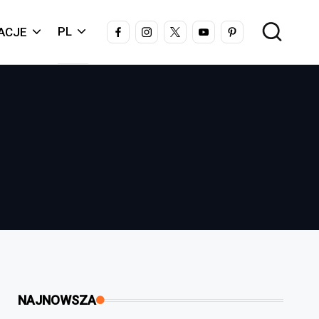
FACEBOOK
INSTAGRAM
X
YOUTUBE
PINTEREST
PL
ACJE
NAJNOWSZA