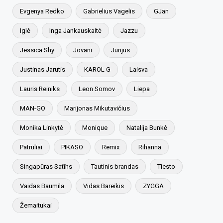
Evgenya Redko
Gabrielius Vagelis
GJan
Iglė
Inga Jankauskaitė
Jazzu
Jessica Shy
Jovani
Jurijus
Justinas Jarutis
KAROL G
Laisva
Lauris Reiniks
Leon Somov
Liepa
MAN-GO
Marijonas Mikutavičius
Monika Linkytė
Monique
Natalija Bunkė
Patruliai
PIKASO
Remix
Rihanna
Singapūras Satīns
Tautinis brandas
Tiesto
Vaidas Baumila
Vidas Bareikis
ZYGGA
Žemaitukai