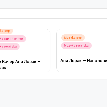
Posted
Muzyka pop
d
yka pop
in
Muzyka rosyjska
ka rosyjska
Альбина Джанабаева
Лорак — Наполовину
Пообещай