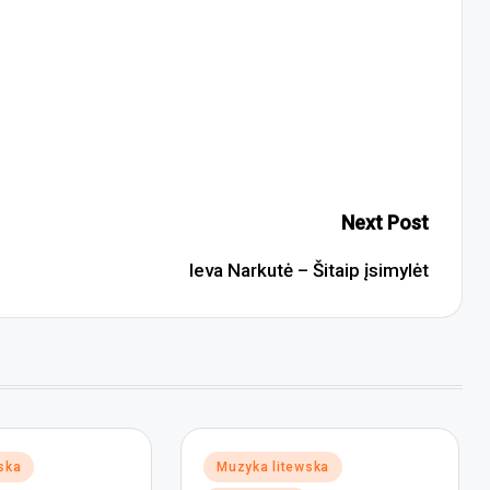
Next Post
Ieva Narkutė – Šitaip įsimylėt
Posted
ska
Muzyka litewska
in