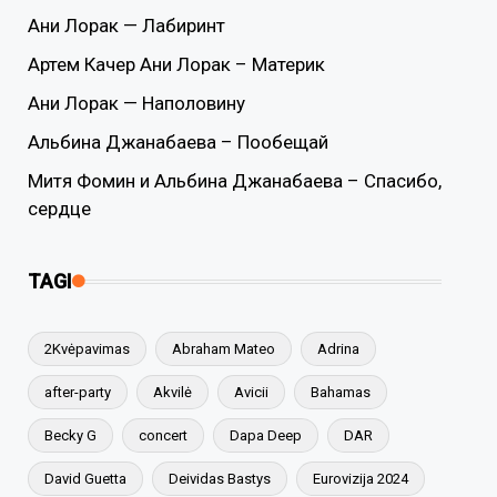
Ани Лорак — Лабиринт
Артем Качер Ани Лорак – Материк
Ани Лорак — Наполовину
Альбина Джанабаева – Пообещай
Митя Фомин и Альбина Джанабаева – Спасибо,
сердце
TAGI
2Kvėpavimas
Abraham Mateo
Adrina
after-party
Akvilė
Avicii
Bahamas
Becky G
concert
Dapa Deep
DAR
David Guetta
Deividas Bastys
Eurovizija 2024