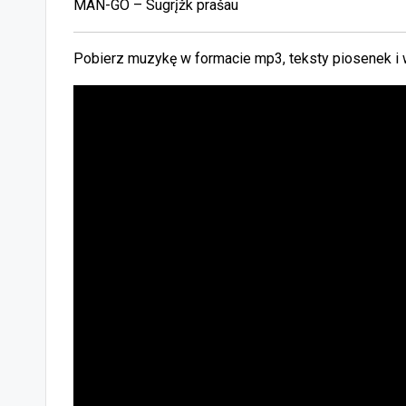
MAN-GO – Sugrįžk prašau
Pobierz muzykę w formacie mp3, teksty piosenek i 