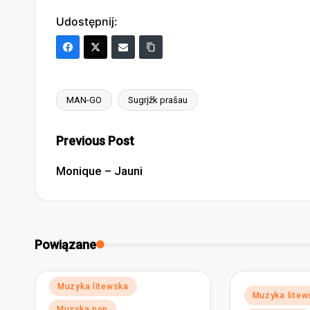
Udostępnij:
MAN-GO
Sugrįžk prašau
Tags:
Post
Previous Post
navigation
Monique – Jauni
Powiązane
Posted
Muzyka litewska
Posted
Muzyka litew
in
in
Muzyka pop