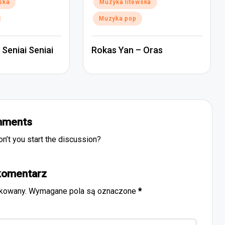
Posted
ska
Muzyka litewska
in
Muzyka pop
Seniai Seniai
Rokas Yan – Oras
ments
’t you start the discussion?
komentarz
ikowany.
Wymagane pola są oznaczone
*