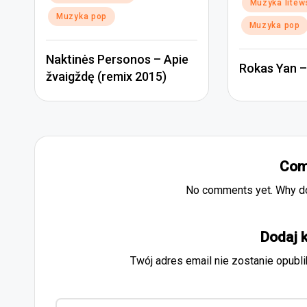
Posted
Muzyka litew
in
in
Muzyka pop
Muzyka pop
Naktinės Personos – Apie
Rokas Yan – 
žvaigždę (remix 2015)
Com
No comments yet. Why don
Dodaj 
Twój adres email nie zostanie opubl