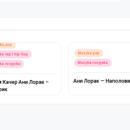
Posted
Muzyka pop
ed
zyka pop
in
Muzyka rosyjska
zyka rosyjska
Альбина Джанабаев
 Лорак — Наполовину
Пообещай