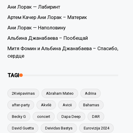
Ани Лорак — Лабиринт
Артем Качер Ани Лорак – Материк
Ани Лорак — Наполовину
Альбина Джанабаева – Пообещай
Митя Фомин и Альбина Джанабаева – Спасибо,
сердце
TAGI
2Kvėpavimas
Abraham Mateo
Adrina
after-party
Akvilė
Avicii
Bahamas
Becky G
concert
Dapa Deep
DAR
David Guetta
Deividas Bastys
Eurovizija 2024