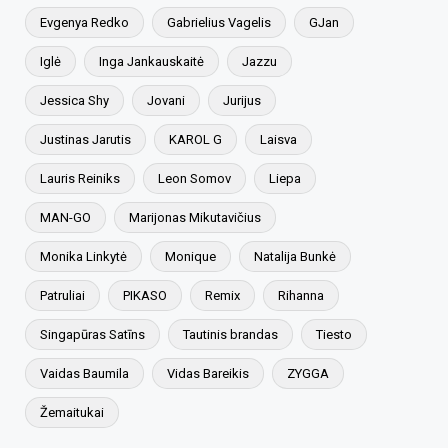
Evgenya Redko
Gabrielius Vagelis
GJan
Iglė
Inga Jankauskaitė
Jazzu
Jessica Shy
Jovani
Jurijus
Justinas Jarutis
KAROL G
Laisva
Lauris Reiniks
Leon Somov
Liepa
MAN-GO
Marijonas Mikutavičius
Monika Linkytė
Monique
Natalija Bunkė
Patruliai
PIKASO
Remix
Rihanna
Singapūras Satīns
Tautinis brandas
Tiesto
Vaidas Baumila
Vidas Bareikis
ZYGGA
Žemaitukai