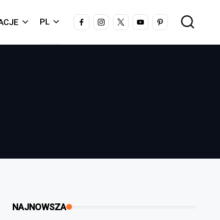
FACEBOOK
INSTAGRAM
X
YOUTUBE
PINTEREST
PL
ACJE
NAJNOWSZA