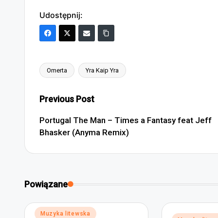
Udostępnij:
Omerta
Yra Kaip Yra
Tags:
Post
Previous Post
navigation
Portugal The Man – Times a Fantasy feat Jeff
Bhasker (Anyma Remix)
Powiązane
Posted
Muzyka litewska