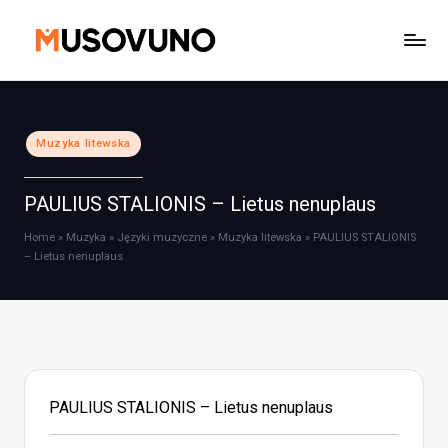
Skip
to
content
Posted
Muzyka litewska
in
PAULIUS STALIONIS – Lietus nenuplaus
Home
»
Muzyka
»
Języki muzyczne
»
Muzyka litewska
»
PAULIUS STALIONIS
– Lietus nenuplaus
PAULIUS STALIONIS – Lietus nenuplaus