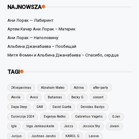
NAJNOWSZA
Ани Лорак — Лабиринт
Артем Качер Ани Лорак – Материк
Ани Лорак — Наполовину
Альбина Джанабаева – Пообещай
Митя Фомин и Альбина Джанабаева – Спасибо, сердце
TAGI
2Kvėpavimas
Abraham Mateo
Adrina
after-party
Akvilė
Avicii
Bahamas
Becky G
concert
Dapa Deep
DAR
David Guetta
Deividas Bastys
Eurovizija 2024
Evgenya Redko
Gabrielius Vagelis
GJan
Iglė
Inga Jankauskaitė
Jazzu
Jessica Shy
Jovani
Jurijus
Justinas Jarutis
KAROL G
Laisva