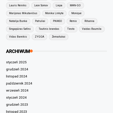
Lauris Reiniks
Leon Somov
Liepa
MAN-GO
Marijonas Mikutavičius
Monika Linkytė
Monique
Natalija Bunkė
Patruliai
PIKASO
Remix
Rihanna
Singapūras Satīns
Tautinis brandas
Tiesto
Vaidas Baumila
Vidas Bareikis
ZYGGA
Žemaitukai
ARCHIWUM
styczeń 2025
grudzień 2024
listopad 2024
październik 2024
wrzesień 2024
styczeń 2024
grudzień 2023
listopad 2023