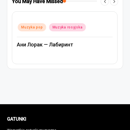
You May Have Missed
Posted
Muzyka pop
Muzyka rap i hip-hop
in
Muzyka rosyjska
Артем Качер Ани Лорак – Материк
GATUNKI