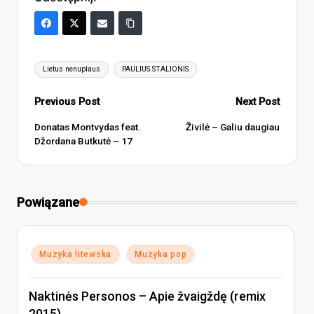
Tags:
Lietus nenuplaus
PAULIUS STALIONIS
Post
Previous Post
Next Post
navigation
Donatas Montvydas feat.
Živilė – Galiu daugiau
Džordana Butkutė – 17
Powiązane
Posted
Muzyka litewska
Muzyka pop
in
Naktinės Personos – Apie žvaigždę (remix
2015)