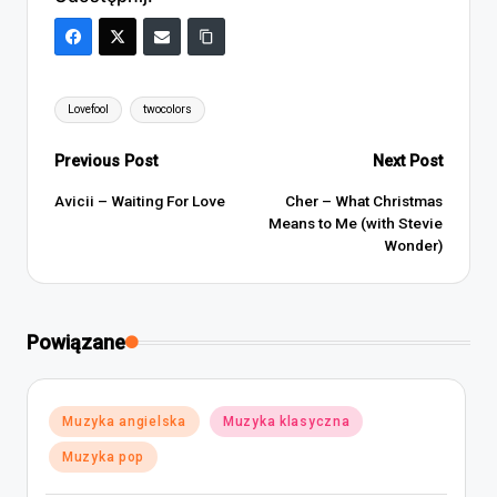
Tags:
Lovefool
twocolors
Post
Previous Post
Next Post
navigation
Avicii – Waiting For Love
Cher – What Christmas
Means to Me (with Stevie
Wonder)
Powiązane
Posted
Muzyka angielska
Muzyka klasyczna
in
Muzyka pop