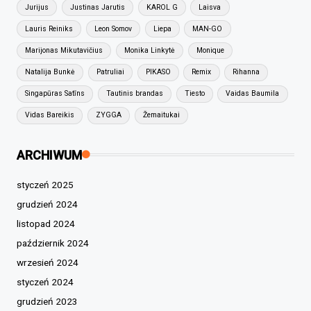
Jurijus
Justinas Jarutis
KAROL G
Laisva
Lauris Reiniks
Leon Somov
Liepa
MAN-GO
Marijonas Mikutavičius
Monika Linkytė
Monique
Natalija Bunkė
Patruliai
PIKASO
Remix
Rihanna
Singapūras Satīns
Tautinis brandas
Tiesto
Vaidas Baumila
Vidas Bareikis
ZYGGA
Žemaitukai
ARCHIWUM
styczeń 2025
grudzień 2024
listopad 2024
październik 2024
wrzesień 2024
styczeń 2024
grudzień 2023