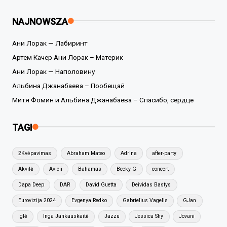
NAJNOWSZA
Ани Лорак — Лабиринт
Артем Качер Ани Лорак – Материк
Ани Лорак — Наполовину
Альбина Джанабаева – Пообещай
Митя Фомин и Альбина Джанабаева – Спасибо, сердце
TAGI
2Kvėpavimas
Abraham Mateo
Adrina
after-party
Akvilė
Avicii
Bahamas
Becky G
concert
Dapa Deep
DAR
David Guetta
Deividas Bastys
Eurovizija 2024
Evgenya Redko
Gabrielius Vagelis
GJan
Iglė
Inga Jankauskaitė
Jazzu
Jessica Shy
Jovani