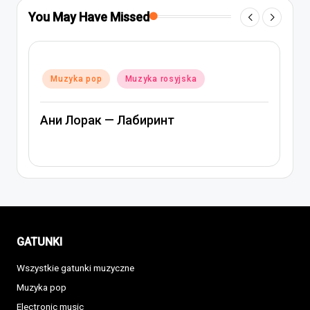
You May Have Missed
Posted
Muzyka pop
Muzyka rap i hip-hop
in
Muzyka rosyjska
Артем Качер Ани Лорак – Материк
GATUNKI
Wszystkie gatunki muzyczne
Muzyka pop
Electronic music