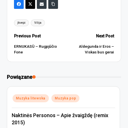
Tags:
Įkvepi
Vilija
Post
Previous Post
Next Post
navigation
ERNUKASÙ – Rugpjūčio
Aldegunda ir Eros –
Fone
Viskas bus gerai
Powiązane
Posted
Muzyka litewska
Muzyka pop
in
Naktinės Personos – Apie žvaigždę (remix
2015)