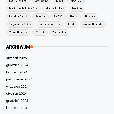
Lauris Reiniks
Leon Somov
Liepa
MAN-GO
Marijonas Mikutavičius
Monika Linkytė
Monique
Natalija Bunkė
Patruliai
PIKASO
Remix
Rihanna
Singapūras Satīns
Tautinis brandas
Tiesto
Vaidas Baumila
Vidas Bareikis
ZYGGA
Žemaitukai
ARCHIWUM
styczeń 2025
grudzień 2024
listopad 2024
październik 2024
wrzesień 2024
styczeń 2024
grudzień 2023
listopad 2023