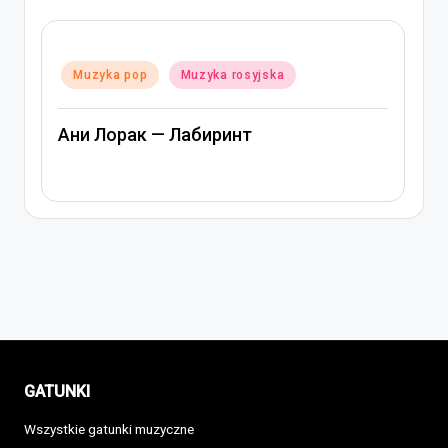
Posted
Muzyka pop
Muzyka rap i hi
in
 rosyjska
Muzyka rosyjska
инт
Артем Качер Ани Лорак –
GATUNKI
Wszystkie gatunki muzyczne