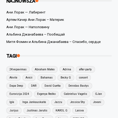
NAJNOWSZA
Ани Лорак — Лабиринт
Артем Качер Ани Лорак – Материк
Ани Лорак — Наполовину
Альбина Джанабаева – Пообещай
Митя Фомин и Альбина Джанабаева – Спасибо, сердце
TAGI
2Kvėpavimas
Abraham Mateo
Adrina
after-party
Akvilė
Avicii
Bahamas
Becky G
concert
Dapa Deep
DAR
David Guetta
Deividas Bastys
Eurovizija 2024
Evgenya Redko
Gabrielius Vagelis
GJan
Iglė
Inga Jankauskaitė
Jazzu
Jessica Shy
Jovani
Jurijus
Justinas Jarutis
KAROL G
Laisva